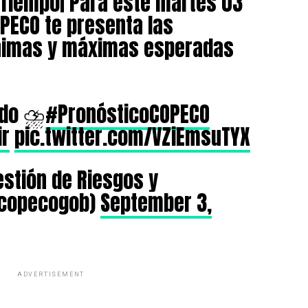
 Tiempo| Para este martes 03
PECO te presenta las
nimas y máximas esperadas
do ⛈️
#PronósticoCOPECO
ir
pic.twitter.com/VZiEmsuTYX
estión de Riesgos y
@copecogob)
September 3,
ADVERTISEMENT