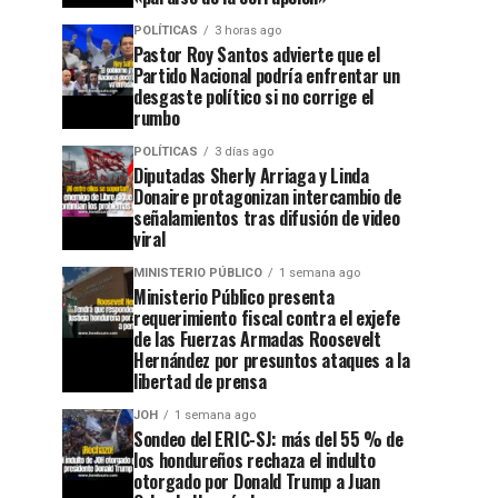
POLÍTICAS
3 horas ago
Pastor Roy Santos advierte que el
Partido Nacional podría enfrentar un
desgaste político si no corrige el
rumbo
POLÍTICAS
3 días ago
Diputadas Sherly Arriaga y Linda
Donaire protagonizan intercambio de
señalamientos tras difusión de video
viral
MINISTERIO PÚBLICO
1 semana ago
Ministerio Público presenta
requerimiento fiscal contra el exjefe
de las Fuerzas Armadas Roosevelt
Hernández por presuntos ataques a la
libertad de prensa
JOH
1 semana ago
Sondeo del ERIC-SJ: más del 55 % de
los hondureños rechaza el indulto
otorgado por Donald Trump a Juan