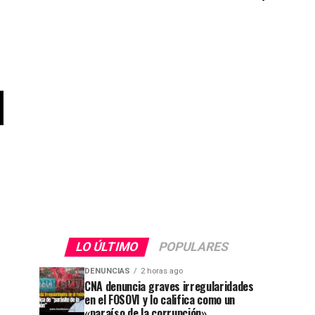
l
LO ÚLTIMO
POPULARES
DENUNCIAS
2 horas ago
CNA denuncia graves irregularidades
en el FOSOVI y lo califica como un
«paraíso de la corrupción»