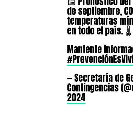
📅 Pronóstico del
de septiembre, CO
temperaturas mí
en todo el país. 🌡️
Mantente informa
#PrevenciónEsViv
— Secretaría de G
Contingencias (
2024