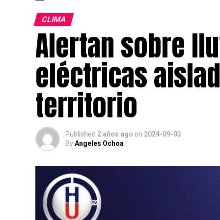
CLIMA
Alertan sobre ll
eléctricas aisla
territorio
Published
2 años ago
on
2024-09-03
By
Angeles Ochoa