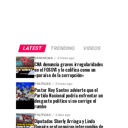
LATEST
TRENDING
VIDEOS
DENUNCIAS
2 horas ago
CNA denuncia graves irregularidades
en el FOSOVI y lo califica como un
«paraíso de la corrupción»
POLÍTICAS
3 horas ago
Pastor Roy Santos advierte que el
Partido Nacional podría enfrentar un
desgaste político si no corrige el
rumbo
POLÍTICAS
3 días ago
Diputadas Sherly Arriaga y Linda
Donaire protagonizan intercambio de