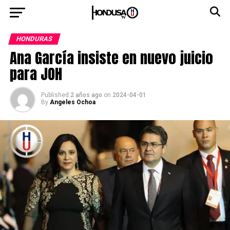
HONDURAS
Ana García insiste en nuevo juicio
para JOH
Published
2 años ago
on
2024-04-01
By
Angeles Ochoa