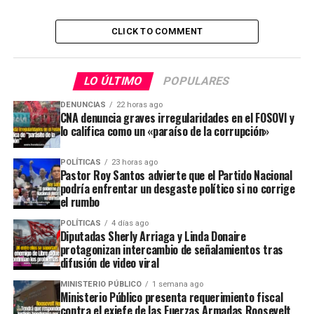
CLICK TO COMMENT
LO ÚLTIMO
POPULARES
DENUNCIAS
22 horas ago
CNA denuncia graves irregularidades en el FOSOVI y
lo califica como un «paraíso de la corrupción»
POLÍTICAS
23 horas ago
Pastor Roy Santos advierte que el Partido Nacional
podría enfrentar un desgaste político si no corrige
el rumbo
POLÍTICAS
4 días ago
Diputadas Sherly Arriaga y Linda Donaire
protagonizan intercambio de señalamientos tras
difusión de video viral
MINISTERIO PÚBLICO
1 semana ago
Ministerio Público presenta requerimiento fiscal
contra el exjefe de las Fuerzas Armadas Roosevelt