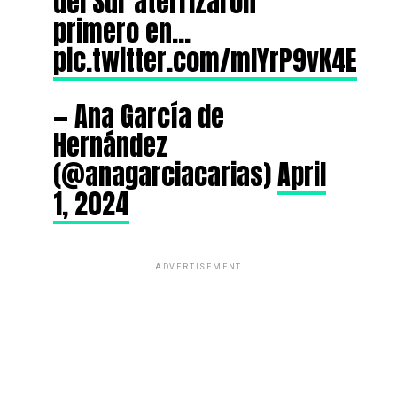
del Sur aterrizaron
primero en…
pic.twitter.com/mlYrP9vK4E
— Ana García de
Hernández
(@anagarciacarias)
April
1, 2024
ADVERTISEMENT