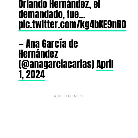
Orlando Hernández, el
demandado, fue…
pic.twitter.com/kg4bKE9nR0
— Ana García de
Hernández
(@anagarciacarias)
April
1, 2024
ADVERTISEMENT