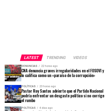
LATEST
TRENDING
VIDEOS
DENUNCIAS
22 horas ago
CNA denuncia graves irregularidades en el FOSOVI y
lo califica como un «paraíso de la corrupción»
POLÍTICAS
23 horas ago
Pastor Roy Santos advierte que el Partido Nacional
podría enfrentar un desgaste político si no corrige
el rumbo
POLÍTICAS
4 días ago