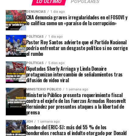
LO ÚLTIMO
POPULARES
DENUNCIAS
1 día ago
CNA denuncia graves irregularidades en el FOSOVI y
lo califica como un «paraíso de la corrupción»
POLÍTICAS
1 día ago
Pastor Roy Santos advierte que el Partido Nacional
podría enfrentar un desgaste político si no corrige
el rumbo
POLÍTICAS
5 días ago
Diputadas Sherly Arriaga y Linda Donaire
protagonizan intercambio de señalamientos tras
difusión de video viral
MINISTERIO PÚBLICO
1 semana ago
Ministerio Público presenta requerimiento fiscal
contra el exjefe de las Fuerzas Armadas Roosevelt
Hernández por presuntos ataques a la libertad de
prensa
JOH
1 semana ago
Sondeo del ERIC-SJ: más del 55 % de los
hondureños rechaza el indulto otorgado por Donald