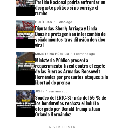
Partido Nacional podría enfrentar un
desgaste político si no corrige el
rumbo
POLÍTICAS
5 días ago
Diputadas Sherly Arriaga y Linda
Donaire protagonizan intercambio de
señalamientos tras difusión de video
viral
MINISTERIO PÚBLICO
1 semana ago
Ministerio Público presenta
requerimiento fiscal contra el exjefe
de las Fuerzas Armadas Roosevelt
Hernández por presuntos ataques a la
libertad de prensa
JOH
1 semana ago
Sondeo del ERIC-SJ: más del 55 % de
los hondureños rechaza el indulto
otorgado por Donald Trump a Juan
Orlando Hernández
ADVERTISEMENT