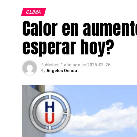
CLIMA
Calor en aument
esperar hoy?
Published
1 año ago
on
2025-03-26
By
Angeles Ochoa