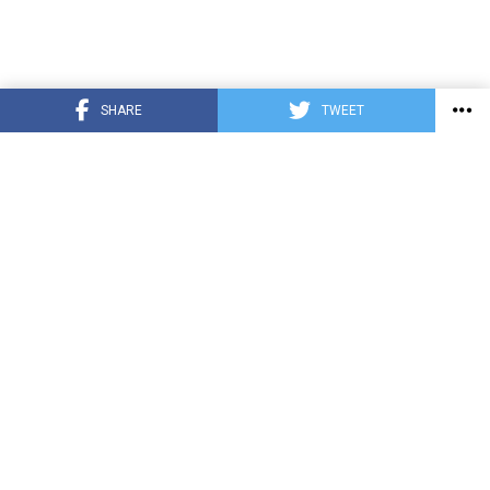
SHARE
TWEET
COVID-19
HONDURAS
INTERNACIONALES
DEPORTE