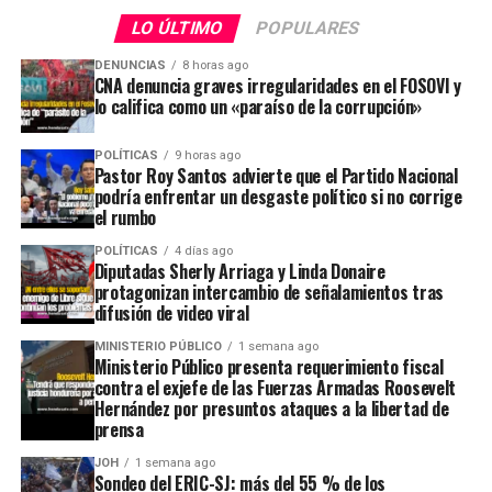
LO ÚLTIMO
POPULARES
DENUNCIAS
8 horas ago
CNA denuncia graves irregularidades en el FOSOVI y
lo califica como un «paraíso de la corrupción»
POLÍTICAS
9 horas ago
Pastor Roy Santos advierte que el Partido Nacional
podría enfrentar un desgaste político si no corrige
el rumbo
POLÍTICAS
4 días ago
Diputadas Sherly Arriaga y Linda Donaire
protagonizan intercambio de señalamientos tras
difusión de video viral
MINISTERIO PÚBLICO
1 semana ago
Ministerio Público presenta requerimiento fiscal
contra el exjefe de las Fuerzas Armadas Roosevelt
Hernández por presuntos ataques a la libertad de
prensa
JOH
1 semana ago
Sondeo del ERIC-SJ: más del 55 % de los