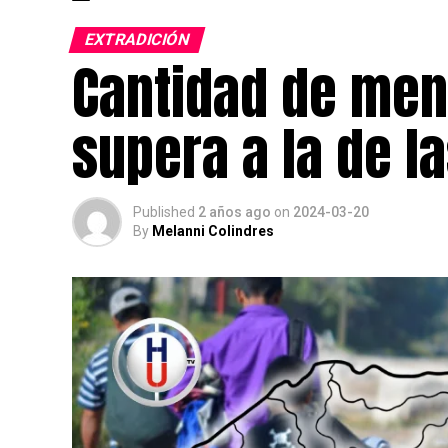
EXTRADICIÓN
Cantidad de men
supera a la de l
Published
2 años ago
on
2024-03-20
By
Melanni Colindres