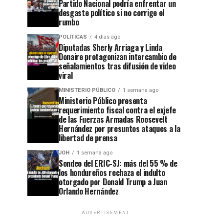
Partido Nacional podría enfrentar un
desgaste político si no corrige el
rumbo
POLÍTICAS
4 días ago
Diputadas Sherly Arriaga y Linda
Donaire protagonizan intercambio de
señalamientos tras difusión de video
viral
MINISTERIO PÚBLICO
1 semana ago
Ministerio Público presenta
requerimiento fiscal contra el exjefe
de las Fuerzas Armadas Roosevelt
Hernández por presuntos ataques a la
libertad de prensa
JOH
1 semana ago
Sondeo del ERIC-SJ: más del 55 % de
los hondureños rechaza el indulto
otorgado por Donald Trump a Juan
Orlando Hernández
ADVERTISEMENT