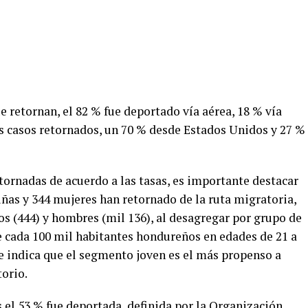
e retornan, el 82 % fue deportado vía aérea, 18 % vía
os casos retornados, un 70 % desde Estados Unidos y 27 %
etornadas de acuerdo a las tasas, es importante destacar
iñas y 344 mujeres han retornado de la ruta migratoria,
os (444) y hombres (mil 136), al desagregar por grupo de
e cada 100 mil habitantes hondureños en edades de 21 a
ue indica que el segmento joven es el más propenso a
orio.
 el 53 % fue deportada, definida por la Organización