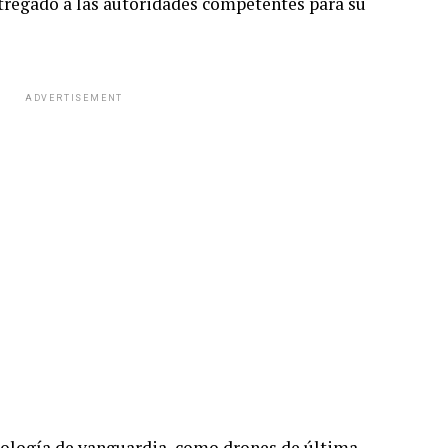
tregado a las autoridades competentes para su
ADVERTISEMENT
nología de vanguardia, como drones de última