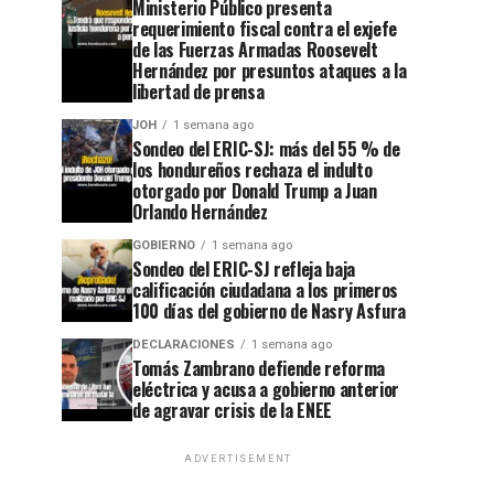
Ministerio Público presenta
requerimiento fiscal contra el exjefe
de las Fuerzas Armadas Roosevelt
Hernández por presuntos ataques a la
libertad de prensa
JOH
1 semana ago
Sondeo del ERIC-SJ: más del 55 % de
los hondureños rechaza el indulto
otorgado por Donald Trump a Juan
Orlando Hernández
GOBIERNO
1 semana ago
Sondeo del ERIC-SJ refleja baja
calificación ciudadana a los primeros
100 días del gobierno de Nasry Asfura
DECLARACIONES
1 semana ago
Tomás Zambrano defiende reforma
eléctrica y acusa a gobierno anterior
de agravar crisis de la ENEE
ADVERTISEMENT