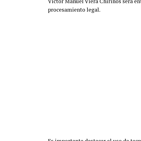
Victor Manuel Viera Chirinos será en
procesamiento legal.
Es importante destacar el uso de tec