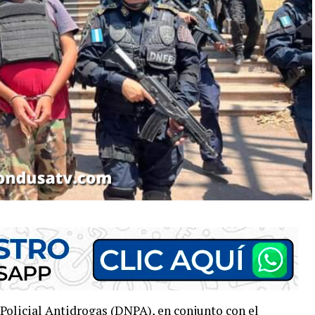
Policial Antidrogas (
DNPA
), en conjunto con el