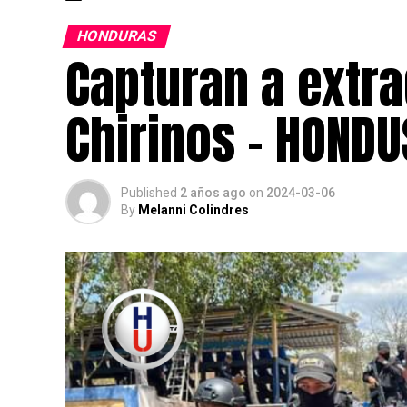
HONDURAS
Capturan a extra
Chirinos – HOND
Published
2 años ago
on
2024-03-06
By
Melanni Colindres