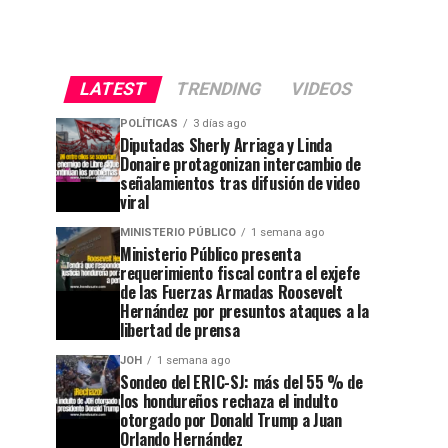
LATEST
TRENDING
VIDEOS
POLÍTICAS
3 días ago
Diputadas Sherly Arriaga y Linda
Donaire protagonizan intercambio de
señalamientos tras difusión de video
viral
MINISTERIO PÚBLICO
1 semana ago
Ministerio Público presenta
requerimiento fiscal contra el exjefe
de las Fuerzas Armadas Roosevelt
Hernández por presuntos ataques a la
libertad de prensa
JOH
1 semana ago
Sondeo del ERIC-SJ: más del 55 % de
los hondureños rechaza el indulto
otorgado por Donald Trump a Juan
Orlando Hernández