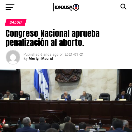
SALUD
Congreso Nacional aprueba
penalización al aborto.
Published
6 años ago
on
2021-01-21
By
Merlyn Madrid