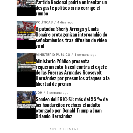
Partido Nacional podría enfrentar un
desgaste político si no corrige el
rumbo
POLÍTICAS
4 días ago
Diputadas Sherly Arriaga y Linda
Donaire protagonizan intercambio de
señalamientos tras difusión de video
viral
MINISTERIO PÚBLICO
1 semana ago
Ministerio Público presenta
requerimiento fiscal contra el exjefe
de las Fuerzas Armadas Roosevelt
Hernández por presuntos ataques a la
libertad de prensa
JOH
1 semana ago
Sondeo del ERIC-SJ: más del 55 % de
los hondureños rechaza el indulto
otorgado por Donald Trump a Juan
Orlando Hernández
ADVERTISEMENT