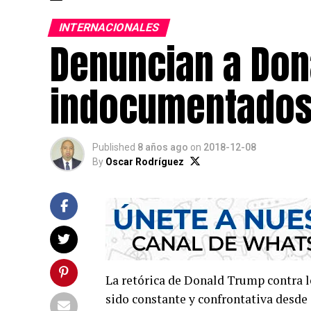
INTERNACIONALES
Denuncian a Don
indocumentados 
Published
8 años ago
on
2018-12-08
By
Oscar Rodríguez
La retórica de Donald Trump contra l
sido constante y confrontativa desde 