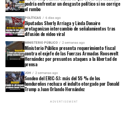
podría enfrentar un desgaste político si no corrige
el rumbo
POLÍTICAS
6 días ago
Diputadas Sherly Arriaga y Linda Donaire
protagonizan intercambio de señalamientos tras
difusión de video viral
MINISTERIO PÚBLICO
2 semanas ago
Ministerio Público presenta requerimiento fiscal
contra el exjefe de las Fuerzas Armadas Roosevelt
Hernández por presuntos ataques a la libertad de
prensa
JOH
2 semanas ago
Sondeo del ERIC-SJ: más del 55 % de los
hondureños rechaza el indulto otorgado por Donald
Trump a Juan Orlando Hernández
ADVERTISEMENT