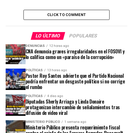
CLICK TO COMMENT
LO ÚLTIMO
POPULARES
DENUNCIAS
12 horas ago
CNA denuncia graves irregularidades en el FOSOVI y
lo califica como un «paraíso de la corrupción»
POLÍTICAS
13 horas ago
Pastor Roy Santos advierte que el Partido Nacional
podría enfrentar un desgaste político si no corrige
el rumbo
POLÍTICAS
4 días ago
Diputadas Sherly Arriaga y Linda Donaire
protagonizan intercambio de señalamientos tras
difusión de video viral
MINISTERIO PÚBLICO
1 semana ago
Ministerio Público presenta requerimiento fiscal
contra el exjefe de las Fuerzas Armadas Roosevelt