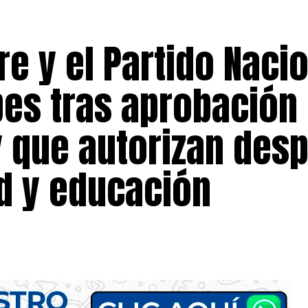
re y el Partido Naci
pes tras aprobación
y que autorizan des
d y educación