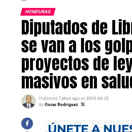
HONDURAS
Diputados de Lib
se van a los gol
proyectos de le
masivos en salu
Published
7 años ago
on
2019-04-25
By
Oscar Rodríguez