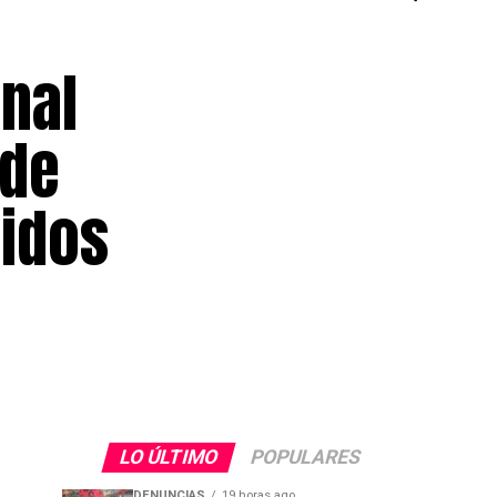
onal
 de
pidos
LO ÚLTIMO
POPULARES
DENUNCIAS
19 horas ago