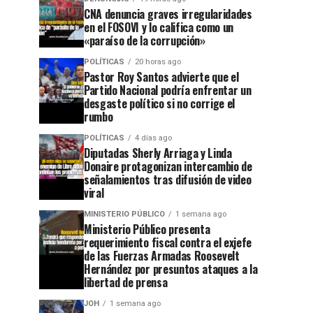
CNA denuncia graves irregularidades
en el FOSOVI y lo califica como un
«paraíso de la corrupción»
POLÍTICAS
20 horas ago
Pastor Roy Santos advierte que el
Partido Nacional podría enfrentar un
desgaste político si no corrige el
rumbo
POLÍTICAS
4 días ago
Diputadas Sherly Arriaga y Linda
Donaire protagonizan intercambio de
señalamientos tras difusión de video
viral
MINISTERIO PÚBLICO
1 semana ago
Ministerio Público presenta
requerimiento fiscal contra el exjefe
de las Fuerzas Armadas Roosevelt
Hernández por presuntos ataques a la
libertad de prensa
JOH
1 semana ago