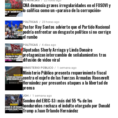
DENUNCIAS
22 horas ago
CNA denuncia graves irregularidades en el FOSOVI y
lo califica como un «paraíso de la corrupción»
POLÍTICAS
23 horas ago
Pastor Roy Santos advierte que el Partido Nacional
podría enfrentar un desgaste político si no corrige
el rumbo
POLÍTICAS
4 días ago
Diputadas Sherly Arriaga y Linda Donaire
protagonizan intercambio de señalamientos tras
difusión de video viral
MINISTERIO PÚBLICO
1 semana ago
Ministerio Público presenta requerimiento fiscal
contra el exjefe de las Fuerzas Armadas Roosevelt
Hernández por presuntos ataques a la libertad de
prensa
JOH
1 semana ago
Sondeo del ERIC-SJ: más del 55 % de los
hondureños rechaza el indulto otorgado por Donald
Trump a Juan Orlando Hernández