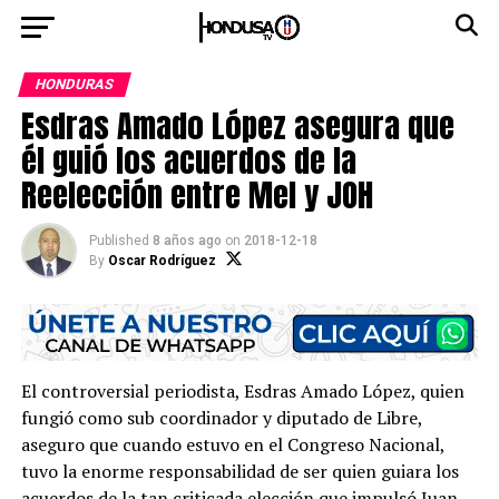
HONDURAS
Esdras Amado López asegura que
él guió los acuerdos de la
Reelección entre Mel y JOH
Published
8 años ago
on
2018-12-18
By
Oscar Rodríguez
El controversial periodista, Esdras Amado López, quien
fungió como sub coordinador y diputado de Libre,
aseguro que cuando estuvo en el Congreso Nacional,
tuvo la enorme responsabilidad de ser quien guiara los
acuerdos de la tan criticada elección que impulsó Juan