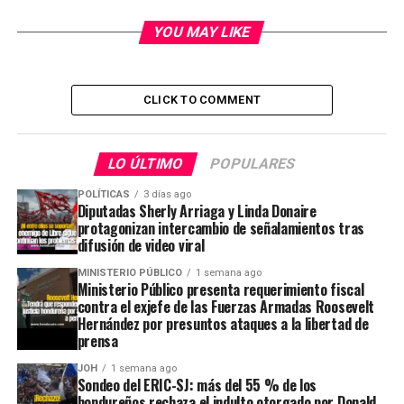
YOU MAY LIKE
CLICK TO COMMENT
LO ÚLTIMO
POPULARES
POLÍTICAS
3 días ago
Diputadas Sherly Arriaga y Linda Donaire
protagonizan intercambio de señalamientos tras
difusión de video viral
MINISTERIO PÚBLICO
1 semana ago
Ministerio Público presenta requerimiento fiscal
contra el exjefe de las Fuerzas Armadas Roosevelt
Hernández por presuntos ataques a la libertad de
prensa
JOH
1 semana ago
Sondeo del ERIC-SJ: más del 55 % de los
hondureños rechaza el indulto otorgado por Donald