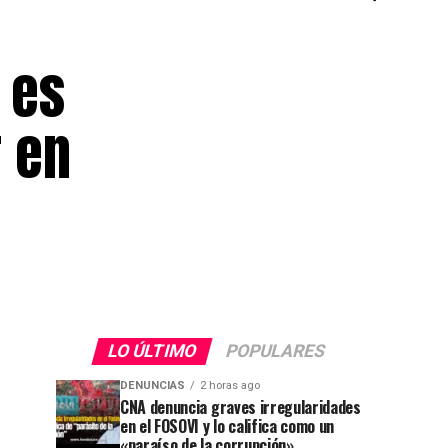
 es
r en
LO ÚLTIMO
POPULARES
DENUNCIAS
2 horas ago
CNA denuncia graves irregularidades
en el FOSOVI y lo califica como un
«paraíso de la corrupción»