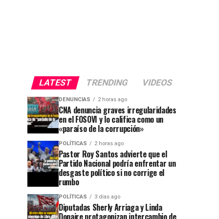
LATEST
TRENDING
VIDEOS
DENUNCIAS
2 horas ago
CNA denuncia graves irregularidades
en el FOSOVI y lo califica como un
«paraíso de la corrupción»
POLÍTICAS
2 horas ago
Pastor Roy Santos advierte que el
Partido Nacional podría enfrentar un
desgaste político si no corrige el
rumbo
POLÍTICAS
3 días ago
Diputadas Sherly Arriaga y Linda
Donaire protagonizan intercambio de