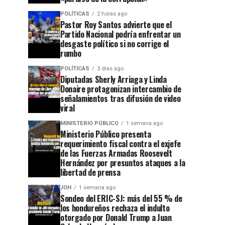
POLÍTICAS
2 horas ago
Pastor Roy Santos advierte que el
Partido Nacional podría enfrentar un
desgaste político si no corrige el
rumbo
POLÍTICAS
3 días ago
Diputadas Sherly Arriaga y Linda
Donaire protagonizan intercambio de
señalamientos tras difusión de video
viral
MINISTERIO PÚBLICO
1 semana ago
Ministerio Público presenta
requerimiento fiscal contra el exjefe
de las Fuerzas Armadas Roosevelt
Hernández por presuntos ataques a la
libertad de prensa
JOH
1 semana ago
Sondeo del ERIC-SJ: más del 55 % de
los hondureños rechaza el indulto
otorgado por Donald Trump a Juan