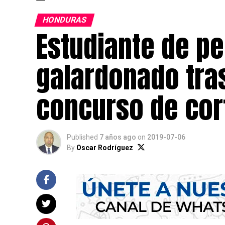
HONDURAS
Estudiante de pe
galardonado tra
concurso de cor
Published
7 años ago
on
2019-07-06
By
Oscar Rodríguez