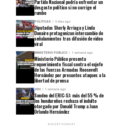
Partido Nacional podría enfrentar un
desgaste político si no corrige el
rumbo
POLÍTICAS
5 días ago
Diputadas Sherly Arriaga y Linda
Donaire protagonizan intercambio de
señalamientos tras difusión de video
viral
MINISTERIO PÚBLICO
1 semana ago
Ministerio Público presenta
requerimiento fiscal contra el exjefe
de las Fuerzas Armadas Roosevelt
Hernández por presuntos ataques a la
libertad de prensa
JOH
1 semana ago
Sondeo del ERIC-SJ: más del 55 % de
los hondureños rechaza el indulto
otorgado por Donald Trump a Juan
Orlando Hernández
ADVERTISEMENT