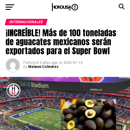
INTERNACIONALES
¡INCREÍBLE! Más de 100 toneladas
de aguacates mexicanos serán
exportados para el Super Bowl
Published
2 años ago
on
2025-01-14
By
Melanni Colindres