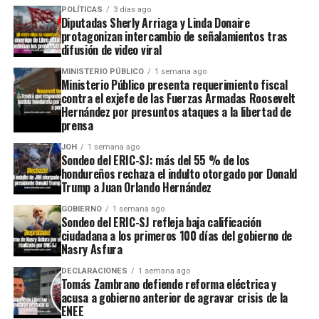
POLÍTICAS
3 días ago
Diputadas Sherly Arriaga y Linda Donaire
protagonizan intercambio de señalamientos tras
difusión de video viral
MINISTERIO PÚBLICO
1 semana ago
Ministerio Público presenta requerimiento fiscal
contra el exjefe de las Fuerzas Armadas Roosevelt
Hernández por presuntos ataques a la libertad de
prensa
JOH
1 semana ago
Sondeo del ERIC-SJ: más del 55 % de los
hondureños rechaza el indulto otorgado por Donald
Trump a Juan Orlando Hernández
GOBIERNO
1 semana ago
Sondeo del ERIC-SJ refleja baja calificación
ciudadana a los primeros 100 días del gobierno de
Nasry Asfura
DECLARACIONES
1 semana ago
Tomás Zambrano defiende reforma eléctrica y
acusa a gobierno anterior de agravar crisis de la
ENEE