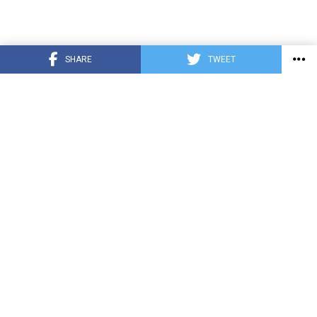
SHARE
TWEET
COVID-19
HONDURAS
INTERNACIONALES
DEPORTE
ENTRETENIMIENTO
TECNOLOGÍA