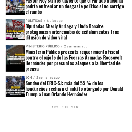
Pastor Roy Santos advierte que el Partido Nacional
podría enfrentar un desgaste político si no corrige
el rumbo
POLÍTICAS
6 días ago
Diputadas Sherly Arriaga y Linda Donaire
protagonizan intercambio de señalamientos tras
difusión de video viral
MINISTERIO PÚBLICO
2 semanas ago
Ministerio Público presenta requerimiento fiscal
contra el exjefe de las Fuerzas Armadas Roosevelt
Hernández por presuntos ataques a la libertad de
prensa
JOH
2 semanas ago
Sondeo del ERIC-SJ: más del 55 % de los
hondureños rechaza el indulto otorgado por Donald
Trump a Juan Orlando Hernández
ADVERTISEMENT