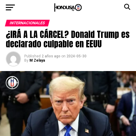
INTERNACIONALES
¿IRÁ A LA CÁRCEL? Donald Trump es
declarado culpable en EEUU
Published
2 años ago
on
2024-05-30
By
M Zelaya