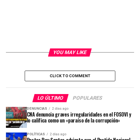
YOU MAY LIKE
CLICK TO COMMENT
LO ÚLTIMO
POPULARES
DENUNCIAS
2 días ago
CNA denuncia graves irregularidades en el FOSOVI y
lo califica como un «paraíso de la corrupción»
POLÍTICAS
2 días ago
Pastor Roy Santos advierte que el Partido Nacional