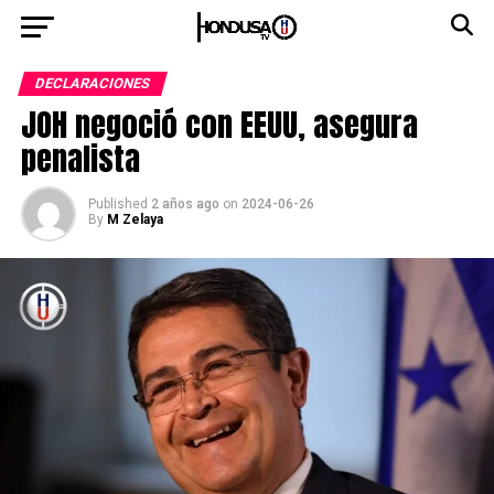
DECLARACIONES
JOH negoció con EEUU, asegura
penalista
Published
2 años ago
on
2024-06-26
By
M Zelaya