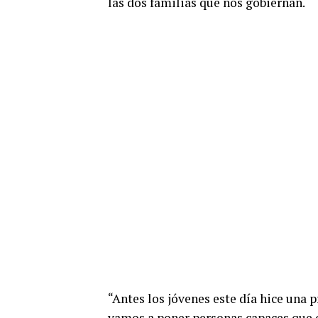
las dos familias que nos gobiernan.
“Antes los jóvenes este día hice una 
vamos a poner personas capaces que q