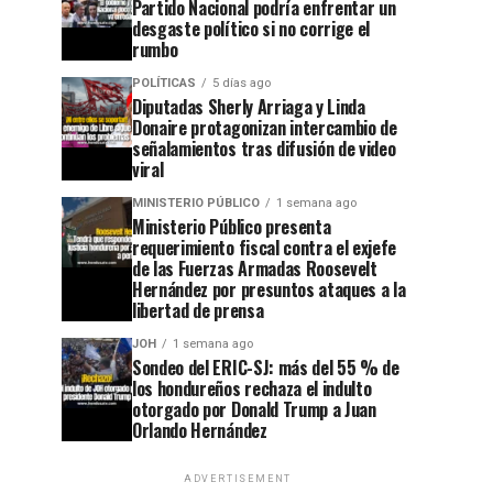
Partido Nacional podría enfrentar un
desgaste político si no corrige el
rumbo
POLÍTICAS
5 días ago
Diputadas Sherly Arriaga y Linda
Donaire protagonizan intercambio de
señalamientos tras difusión de video
viral
MINISTERIO PÚBLICO
1 semana ago
Ministerio Público presenta
requerimiento fiscal contra el exjefe
de las Fuerzas Armadas Roosevelt
Hernández por presuntos ataques a la
libertad de prensa
JOH
1 semana ago
Sondeo del ERIC-SJ: más del 55 % de
los hondureños rechaza el indulto
otorgado por Donald Trump a Juan
Orlando Hernández
ADVERTISEMENT