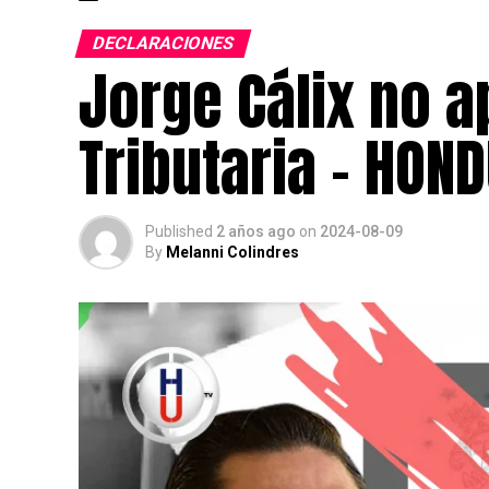
DECLARACIONES
Jorge Cálix no a
Tributaria – HON
Published
2 años ago
on
2024-08-09
By
Melanni Colindres