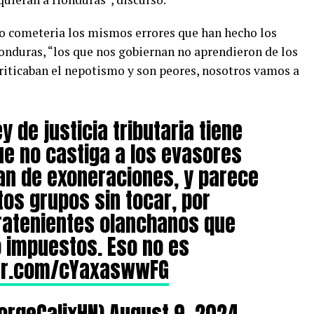
 no cometeria los mismos errores que han hecho los
onduras, “los que nos gobiernan no aprendieron de los
riticaban el nepotismo y son peores, nosotros vamos a
y de justicia tributaria tiene
ue no castiga a los evasores
an de exoneraciones, y parece
tos grupos sin tocar, por
rratenientes olanchanos que
 impuestos. Eso no es
ter.com/cYaxaswwFG
orgeCalixHN)
August 9, 2024