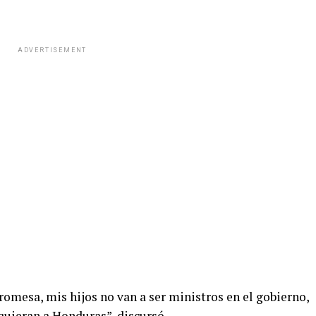
ADVERTISEMENT
promesa, mis hijos no van a ser ministros en el gobierno,
uieran a Honduras”, discursó.