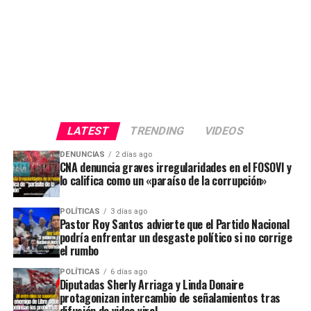
LATEST
TRENDING
VIDEOS
DENUNCIAS
2 días ago
CNA denuncia graves irregularidades en el FOSOVI y
lo califica como un «paraíso de la corrupción»
POLÍTICAS
3 días ago
Pastor Roy Santos advierte que el Partido Nacional
podría enfrentar un desgaste político si no corrige
el rumbo
POLÍTICAS
6 días ago
Diputadas Sherly Arriaga y Linda Donaire
protagonizan intercambio de señalamientos tras
difusión de video viral