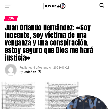
JOH
Juan Orlando Hernández: «Soy
inocente, soy víctima de una
venganza y una conspiración,
estoy seguro que Dios me hará
justicia»
Published
4 años ago
on
2022-03-28
By
Ordoñez