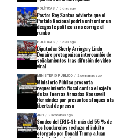
POLÍTICAS
3 días ago
Pastor Roy Santos advierte que el
Partido Nacional podría enfrentar un
desgaste político si no corrige el
rumbo
POLÍTICAS
6 días ago
Diputadas Sherly Arriaga y Linda
Donaire protagonizan intercambio de
señalamientos tras difusión de video
viral
MINISTERIO PÚBLICO
2 semanas ago
Ministerio Público presenta
requerimiento fiscal contra el exjefe
de las Fuerzas Armadas Roosevelt
Hernández por presuntos ataques a la
libertad de prensa
JOH
2 semanas ago
Sondeo del ERIC-SJ: más del 55 % de
los hondureños rechaza el indulto
otorgado por Donald Trump a Juan