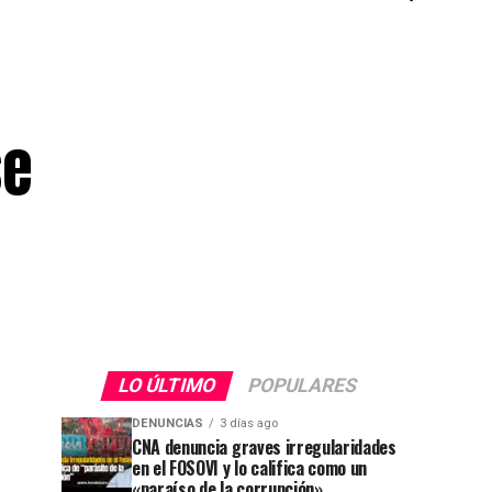
se
LO ÚLTIMO
POPULARES
DENUNCIAS
3 días ago
CNA denuncia graves irregularidades
en el FOSOVI y lo califica como un
«paraíso de la corrupción»