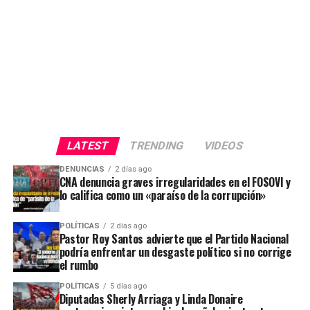
LATEST
TRENDING
VIDEOS
DENUNCIAS
2 días ago
CNA denuncia graves irregularidades en el FOSOVI y
lo califica como un «paraíso de la corrupción»
POLÍTICAS
2 días ago
Pastor Roy Santos advierte que el Partido Nacional
podría enfrentar un desgaste político si no corrige
el rumbo
POLÍTICAS
5 días ago
Diputadas Sherly Arriaga y Linda Donaire