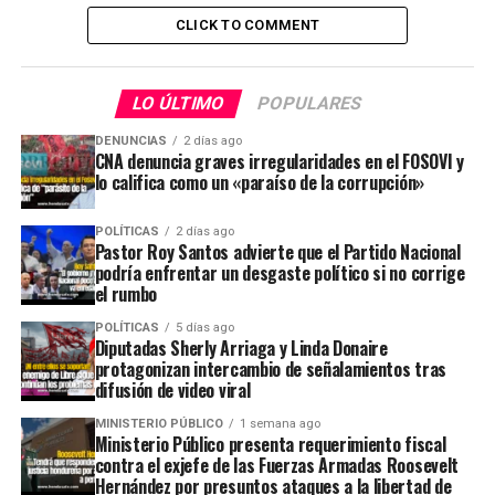
CLICK TO COMMENT
LO ÚLTIMO
POPULARES
DENUNCIAS
2 días ago
CNA denuncia graves irregularidades en el FOSOVI y
lo califica como un «paraíso de la corrupción»
POLÍTICAS
2 días ago
Pastor Roy Santos advierte que el Partido Nacional
podría enfrentar un desgaste político si no corrige
el rumbo
POLÍTICAS
5 días ago
Diputadas Sherly Arriaga y Linda Donaire
protagonizan intercambio de señalamientos tras
difusión de video viral
MINISTERIO PÚBLICO
1 semana ago
Ministerio Público presenta requerimiento fiscal
contra el exjefe de las Fuerzas Armadas Roosevelt
Hernández por presuntos ataques a la libertad de