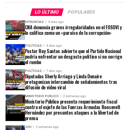
LO ÚLTIMO
POPULARES
DENUNCIAS
4 días ago
CNA denuncia graves irregularidades en el FOSOVI y
lo califica como un «paraíso de la corrupción»
POLÍTICAS
4 días ago
Pastor Roy Santos advierte que el Partido Nacional
podría enfrentar un desgaste político si no corrige
el rumbo
POLÍTICAS
7 días ago
Diputadas Sherly Arriaga y Linda Donaire
protagonizan intercambio de señalamientos tras
difusión de video viral
MINISTERIO PÚBLICO
2 semanas ago
Ministerio Público presenta requerimiento fiscal
contra el exjefe de las Fuerzas Armadas Roosevelt
Hernández por presuntos ataques a la libertad de
prensa
JOH
2 semanas ago