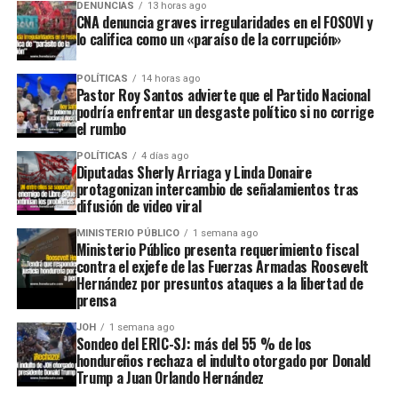
DENUNCIAS
13 horas ago
CNA denuncia graves irregularidades en el FOSOVI y
lo califica como un «paraíso de la corrupción»
POLÍTICAS
14 horas ago
Pastor Roy Santos advierte que el Partido Nacional
podría enfrentar un desgaste político si no corrige
el rumbo
POLÍTICAS
4 días ago
Diputadas Sherly Arriaga y Linda Donaire
protagonizan intercambio de señalamientos tras
difusión de video viral
MINISTERIO PÚBLICO
1 semana ago
Ministerio Público presenta requerimiento fiscal
contra el exjefe de las Fuerzas Armadas Roosevelt
Hernández por presuntos ataques a la libertad de
prensa
JOH
1 semana ago
Sondeo del ERIC-SJ: más del 55 % de los
hondureños rechaza el indulto otorgado por Donald
Trump a Juan Orlando Hernández