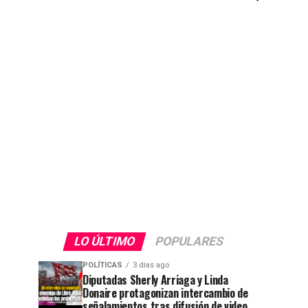
LO ÚLTIMO
POPULARES
POLÍTICAS
3 días ago
Diputadas Sherly Arriaga y Linda
Donaire protagonizan intercambio de
señalamientos tras difusión de video