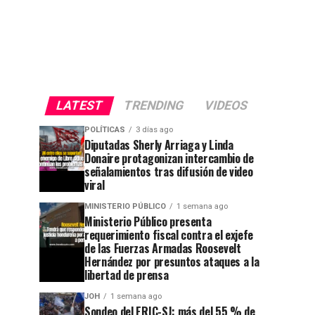
LATEST
TRENDING
VIDEOS
POLÍTICAS
3 días ago
Diputadas Sherly Arriaga y Linda
Donaire protagonizan intercambio de
señalamientos tras difusión de video
viral
MINISTERIO PÚBLICO
1 semana ago
Ministerio Público presenta
requerimiento fiscal contra el exjefe
de las Fuerzas Armadas Roosevelt
Hernández por presuntos ataques a la
libertad de prensa
JOH
1 semana ago
Sondeo del ERIC-SJ: más del 55 % de