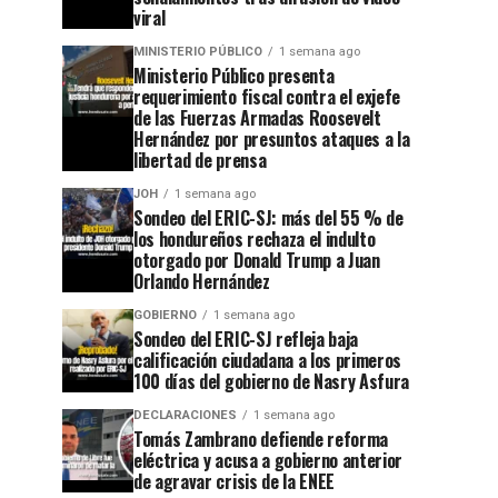
viral
MINISTERIO PÚBLICO
1 semana ago
Ministerio Público presenta
requerimiento fiscal contra el exjefe
de las Fuerzas Armadas Roosevelt
Hernández por presuntos ataques a la
libertad de prensa
JOH
1 semana ago
Sondeo del ERIC-SJ: más del 55 % de
los hondureños rechaza el indulto
otorgado por Donald Trump a Juan
Orlando Hernández
GOBIERNO
1 semana ago
Sondeo del ERIC-SJ refleja baja
calificación ciudadana a los primeros
100 días del gobierno de Nasry Asfura
DECLARACIONES
1 semana ago
Tomás Zambrano defiende reforma
eléctrica y acusa a gobierno anterior
de agravar crisis de la ENEE