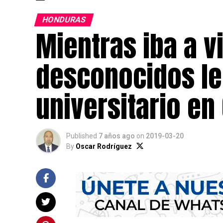
HONDURAS
Mientras iba a vi
desconocidos le 
universitario e
Published
7 años ago
on
2019-03-20
By
Oscar Rodríguez