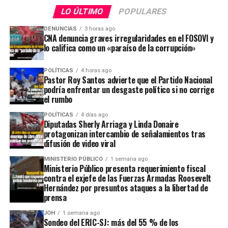
LO ÚLTIMO
POPULARES
DENUNCIAS
3 horas ago
CNA denuncia graves irregularidades en el FOSOVI y
lo califica como un «paraíso de la corrupción»
POLÍTICAS
4 horas ago
Pastor Roy Santos advierte que el Partido Nacional
podría enfrentar un desgaste político si no corrige
el rumbo
POLÍTICAS
4 días ago
Diputadas Sherly Arriaga y Linda Donaire
protagonizan intercambio de señalamientos tras
difusión de video viral
MINISTERIO PÚBLICO
1 semana ago
Ministerio Público presenta requerimiento fiscal
contra el exjefe de las Fuerzas Armadas Roosevelt
Hernández por presuntos ataques a la libertad de
prensa
JOH
1 semana ago
Sondeo del ERIC-SJ: más del 55 % de los