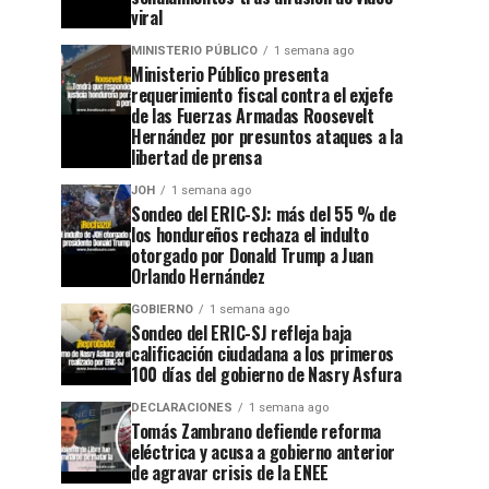
viral
MINISTERIO PÚBLICO
1 semana ago
Ministerio Público presenta
requerimiento fiscal contra el exjefe
de las Fuerzas Armadas Roosevelt
Hernández por presuntos ataques a la
libertad de prensa
JOH
1 semana ago
Sondeo del ERIC-SJ: más del 55 % de
los hondureños rechaza el indulto
otorgado por Donald Trump a Juan
Orlando Hernández
GOBIERNO
1 semana ago
Sondeo del ERIC-SJ refleja baja
calificación ciudadana a los primeros
100 días del gobierno de Nasry Asfura
DECLARACIONES
1 semana ago
Tomás Zambrano defiende reforma
eléctrica y acusa a gobierno anterior
de agravar crisis de la ENEE