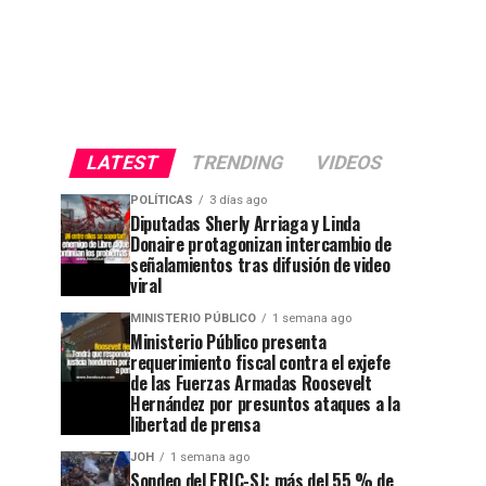
LATEST
TRENDING
VIDEOS
POLÍTICAS
3 días ago
Diputadas Sherly Arriaga y Linda
Donaire protagonizan intercambio de
señalamientos tras difusión de video
viral
MINISTERIO PÚBLICO
1 semana ago
Ministerio Público presenta
requerimiento fiscal contra el exjefe
de las Fuerzas Armadas Roosevelt
Hernández por presuntos ataques a la
libertad de prensa
JOH
1 semana ago
Sondeo del ERIC-SJ: más del 55 % de