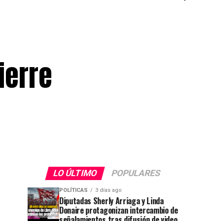
ierre
LO ÚLTIMO
POPULARES
POLÍTICAS
3 días ago
Diputadas Sherly Arriaga y Linda
Donaire protagonizan intercambio de
señalamientos tras difusión de video