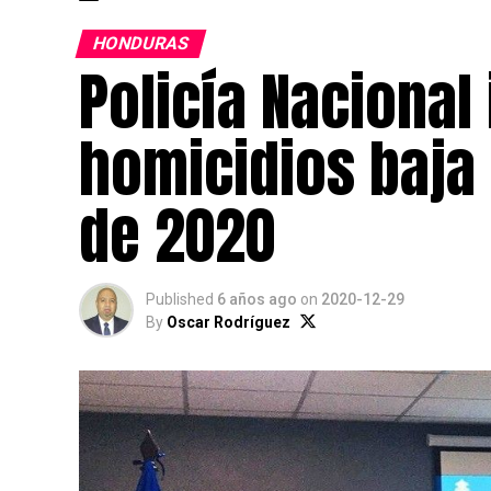
HONDURAS
Policía Nacional
homicidios baja 
de 2020
Published
6 años ago
on
2020-12-29
By
Oscar Rodríguez