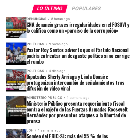
LO ÚLTIMO
POPULARES
DENUNCIAS
8 horas ago
CNA denuncia graves irregularidades en el FOSOVI y
lo califica como un «paraíso de la corrupción»
POLÍTICAS
9 horas ago
Pastor Roy Santos advierte que el Partido Nacional
podría enfrentar un desgaste político si no corrige
el rumbo
POLÍTICAS
4 días ago
Diputadas Sherly Arriaga y Linda Donaire
protagonizan intercambio de señalamientos tras
difusión de video viral
MINISTERIO PÚBLICO
1 semana ago
Ministerio Público presenta requerimiento fiscal
contra el exjefe de las Fuerzas Armadas Roosevelt
Hernández por presuntos ataques a la libertad de
prensa
JOH
1 semana ago
Sondeo del ERIC-SJ: más del 55 % de los