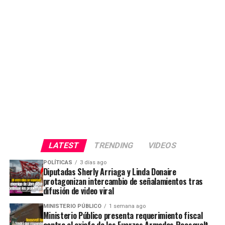
LATEST
TRENDING
VIDEOS
POLÍTICAS
3 días ago
Diputadas Sherly Arriaga y Linda Donaire
protagonizan intercambio de señalamientos tras
difusión de video viral
MINISTERIO PÚBLICO
1 semana ago
Ministerio Público presenta requerimiento fiscal
contra el exjefe de las Fuerzas Armadas Roosevelt