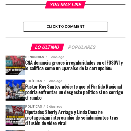
YOU MAY LIKE
CLICK TO COMMENT
LO ÚLTIMO
POPULARES
DENUNCIAS
3 días ago
CNA denuncia graves irregularidades en el FOSOVI y
lo califica como un «paraíso de la corrupción»
POLÍTICAS
3 días ago
Pastor Roy Santos advierte que el Partido Nacional
podría enfrentar un desgaste político si no corrige
el rumbo
POLÍTICAS
6 días ago
Diputadas Sherly Arriaga y Linda Donaire
protagonizan intercambio de señalamientos tras
difusión de video viral