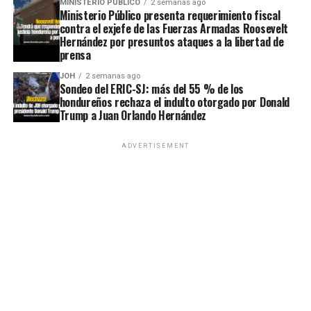
MINISTERIO PÚBLICO
2 semanas ago
Ministerio Público presenta requerimiento fiscal
contra el exjefe de las Fuerzas Armadas Roosevelt
Hernández por presuntos ataques a la libertad de
prensa
JOH
2 semanas ago
Sondeo del ERIC-SJ: más del 55 % de los
hondureños rechaza el indulto otorgado por Donald
Trump a Juan Orlando Hernández
ADVERTISEMENT