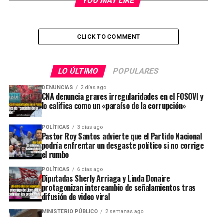
YOU MAY LIKE
CLICK TO COMMENT
LO ÚLTIMO
POPULARES
DENUNCIAS
2 días ago
CNA denuncia graves irregularidades en el FOSOVI y
lo califica como un «paraíso de la corrupción»
POLÍTICAS
3 días ago
Pastor Roy Santos advierte que el Partido Nacional
podría enfrentar un desgaste político si no corrige
el rumbo
POLÍTICAS
6 días ago
Diputadas Sherly Arriaga y Linda Donaire
protagonizan intercambio de señalamientos tras
difusión de video viral
MINISTERIO PÚBLICO
2 semanas ago