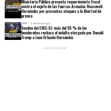
Ministerio Público presenta requerimiento fiscal
contra el exjefe de las Fuerzas Armadas Roosevelt
Hernández por presuntos ataques a la libertad de
prensa
JOH
2 semanas ago
Sondeo del ERIC-SJ: más del 55 % de los
hondureños rechaza el indulto otorgado por Donald
Trump a Juan Orlando Hernández
ADVERTISEMENT