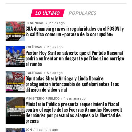
LO ÚLTIMO
POPULARES
DENUNCIAS
2 días ago
CNA denuncia graves irregularidades en el FOSOVI y
lo califica como un «paraíso de la corrupción»
POLÍTICAS
2 días ago
Pastor Roy Santos advierte que el Partido Nacional
podría enfrentar un desgaste político si no corrige
el rumbo
POLÍTICAS
5 días ago
Diputadas Sherly Arriaga y Linda Donaire
protagonizan intercambio de señalamientos tras
difusión de video viral
MINISTERIO PÚBLICO
1 semana ago
Ministerio Público presenta requerimiento fiscal
contra el exjefe de las Fuerzas Armadas Roosevelt
Hernández por presuntos ataques a la libertad de
prensa
JOH
1 semana ago