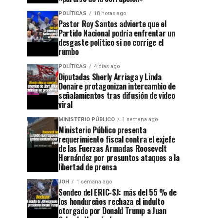
POLÍTICAS
18 horas ago
Pastor Roy Santos advierte que el
Partido Nacional podría enfrentar un
desgaste político si no corrige el
rumbo
POLÍTICAS
4 días ago
Diputadas Sherly Arriaga y Linda
Donaire protagonizan intercambio de
señalamientos tras difusión de video
viral
MINISTERIO PÚBLICO
1 semana ago
Ministerio Público presenta
requerimiento fiscal contra el exjefe
de las Fuerzas Armadas Roosevelt
Hernández por presuntos ataques a la
libertad de prensa
JOH
1 semana ago
Sondeo del ERIC-SJ: más del 55 % de
los hondureños rechaza el indulto
otorgado por Donald Trump a Juan