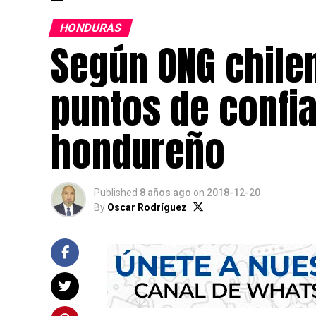
HONDURAS
Según ONG chilen
puntos de confi
hondureño
Published
8 años ago
on
2018-12-20
By
Oscar Rodríguez