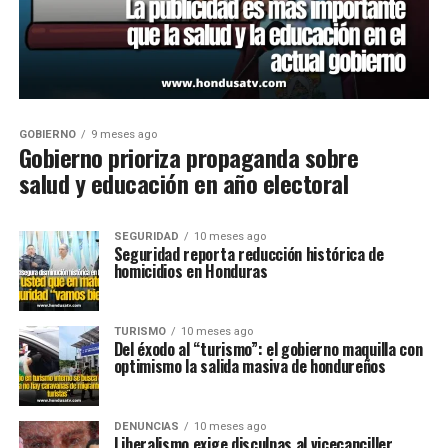
GOBIERNO
9 meses ago
Gobierno prioriza propaganda sobre
salud y educación en año electoral
SEGURIDAD
10 meses ago
Seguridad reporta reducción histórica de
homicidios en Honduras
TURISMO
10 meses ago
Del éxodo al “turismo”: el gobierno maquilla con
optimismo la salida masiva de hondureños
DENUNCIAS
10 meses ago
Liberalismo exige disculpas al vicecanciller