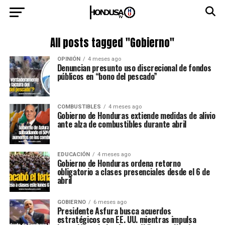
All posts tagged "Gobierno"
OPINIÓN
4 meses ago
Denuncian presunto uso discrecional de fondos
públicos en “bono del pescado”
COMBUSTIBLES
4 meses ago
Gobierno de Honduras extiende medidas de alivio
ante alza de combustibles durante abril
EDUCACIÓN
4 meses ago
Gobierno de Honduras ordena retorno
obligatorio a clases presenciales desde el 6 de
abril
GOBIERNO
6 meses ago
Presidente Asfura busca acuerdos
estratégicos con EE. UU. mientras impulsa