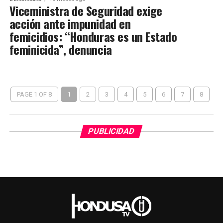
Viceministra de Seguridad exige
acción ante impunidad en
femicidios: “Honduras es un Estado
feminicida”, denuncia
PAGE 1 OF 8
1
2
3
4
5
6
7
8
PUBLICIDAD