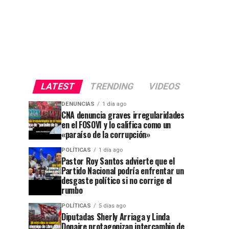
LATEST
TRENDING
VIDEOS
DENUNCIAS
1 día ago
CNA denuncia graves irregularidades
en el FOSOVI y lo califica como un
«paraíso de la corrupción»
POLÍTICAS
1 día ago
Pastor Roy Santos advierte que el
Partido Nacional podría enfrentar un
desgaste político si no corrige el
rumbo
POLÍTICAS
5 días ago
Diputadas Sherly Arriaga y Linda
Donaire protagonizan intercambio de