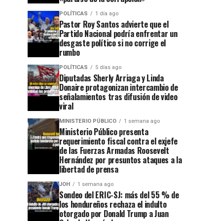
POLÍTICAS
1 día ago
Pastor Roy Santos advierte que el
Partido Nacional podría enfrentar un
desgaste político si no corrige el
rumbo
POLÍTICAS
5 días ago
Diputadas Sherly Arriaga y Linda
Donaire protagonizan intercambio de
señalamientos tras difusión de video
viral
MINISTERIO PÚBLICO
1 semana ago
Ministerio Público presenta
requerimiento fiscal contra el exjefe
de las Fuerzas Armadas Roosevelt
Hernández por presuntos ataques a la
libertad de prensa
JOH
1 semana ago
Sondeo del ERIC-SJ: más del 55 % de
los hondureños rechaza el indulto
otorgado por Donald Trump a Juan