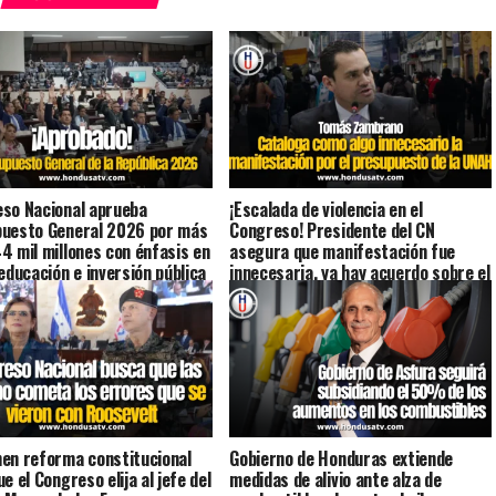
so Nacional aprueba
¡Escalada de violencia en el
uesto General 2026 por más
Congreso! Presidente del CN
4 mil millones con énfasis en
asegura que manifestación fue
 educación e inversión pública
innecesaria, ya hay acuerdo sobre el
presupuesto universitario
en reforma constitucional
Gobierno de Honduras extiende
e el Congreso elija al jefe del
medidas de alivio ante alza de