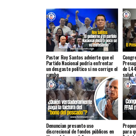
Pastor Roy Santos advierte que el
Congre
Partido Nacional podría enfrentar
Presup
un desgaste político si no corrige el
de L44
rumbo
salud,
Denuncian presunto uso
Propon
discrecional de fondos públicos en
para qu