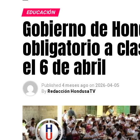
EDUCACIÓN
Gobierno de Hon
obligatorio a cl
el 6 de abril
Published
4 meses ago
on
2026-04-05
By
Redacción HondusaTV