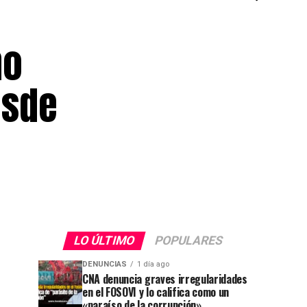
no
esde
LO ÚLTIMO
POPULARES
DENUNCIAS
1 día ago
CNA denuncia graves irregularidades
en el FOSOVI y lo califica como un
«paraíso de la corrupción»