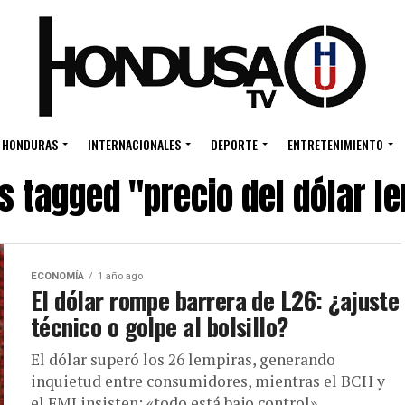
HONDURAS
INTERNACIONALES
DEPORTE
ENTRETENIMIENTO
ts tagged "precio del dólar l
ECONOMÍA
1 año ago
El dólar rompe barrera de L26: ¿ajuste
técnico o golpe al bolsillo?
El dólar superó los 26 lempiras, generando
inquietud entre consumidores, mientras el BCH y
el FMI insisten: «todo está bajo control».