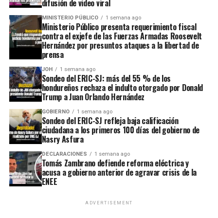
difusión de video viral
MINISTERIO PÚBLICO
1 semana ago
Ministerio Público presenta requerimiento fiscal
contra el exjefe de las Fuerzas Armadas Roosevelt
Hernández por presuntos ataques a la libertad de
prensa
JOH
1 semana ago
Sondeo del ERIC-SJ: más del 55 % de los
hondureños rechaza el indulto otorgado por Donald
Trump a Juan Orlando Hernández
GOBIERNO
1 semana ago
Sondeo del ERIC-SJ refleja baja calificación
ciudadana a los primeros 100 días del gobierno de
Nasry Asfura
DECLARACIONES
1 semana ago
Tomás Zambrano defiende reforma eléctrica y
acusa a gobierno anterior de agravar crisis de la
ENEE
ADVERTISEMENT