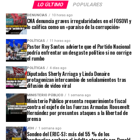
LO ÚLTIMO
POPULARES
DENUNCIAS
10 horas ago
CNA denuncia graves irregularidades en el FOSOVI y
lo califica como un «paraíso de la corrupción»
POLÍTICAS
11 horas ago
Pastor Roy Santos advierte que el Partido Nacional
podría enfrentar un desgaste político si no corrige
el rumbo
POLÍTICAS
4 días ago
Diputadas Sherly Arriaga y Linda Donaire
protagonizan intercambio de señalamientos tras
difusión de video viral
MINISTERIO PÚBLICO
1 semana ago
Ministerio Público presenta requerimiento fiscal
contra el exjefe de las Fuerzas Armadas Roosevelt
Hernández por presuntos ataques a la libertad de
prensa
JOH
1 semana ago
Sondeo del ERIC-SJ: más del 55 % de los
hondureños rechaza el indulto otorgado por Donald