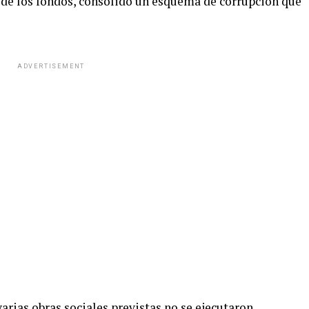
n de los fondos, consolidó un esquema de corrupción que
ADVERTISEMENT
arias obras sociales previstas no se ejecutaron,