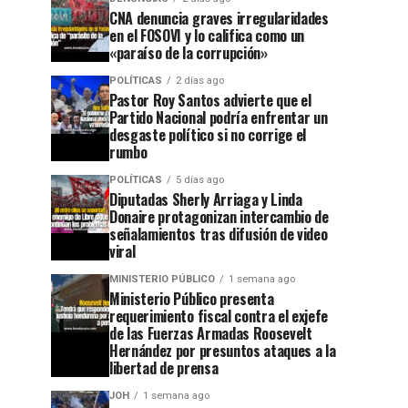
CNA denuncia graves irregularidades
en el FOSOVI y lo califica como un
«paraíso de la corrupción»
POLÍTICAS
2 días ago
Pastor Roy Santos advierte que el
Partido Nacional podría enfrentar un
desgaste político si no corrige el
rumbo
POLÍTICAS
5 días ago
Diputadas Sherly Arriaga y Linda
Donaire protagonizan intercambio de
señalamientos tras difusión de video
viral
MINISTERIO PÚBLICO
1 semana ago
Ministerio Público presenta
requerimiento fiscal contra el exjefe
de las Fuerzas Armadas Roosevelt
Hernández por presuntos ataques a la
libertad de prensa
JOH
1 semana ago