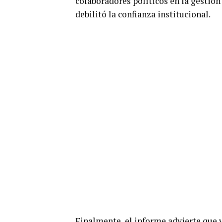
colaboradores políticos en la gestió
debilitó la confianza institucional.
Finalmente, el informe advierte que v