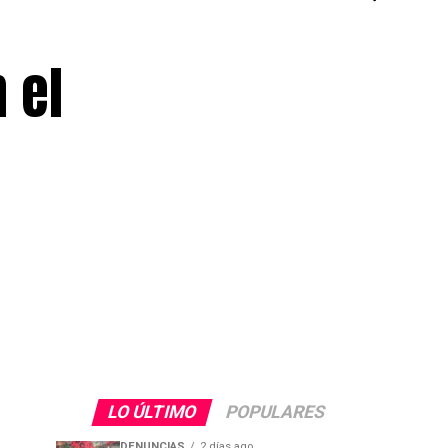
 el
LO ÚLTIMO
POPULARES
DENUNCIAS
2 días ago