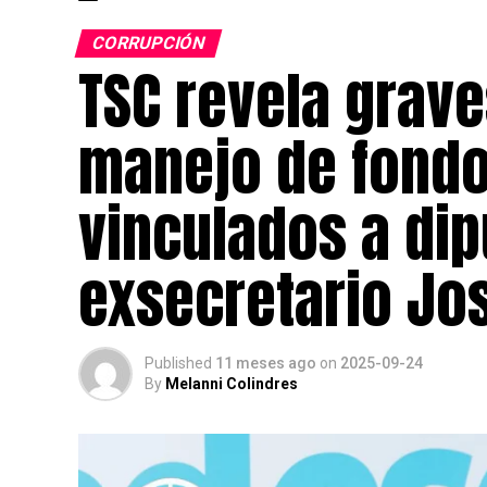
CORRUPCIÓN
TSC revela grave
manejo de fondo
vinculados a dip
exsecretario Jo
Published
11 meses ago
on
2025-09-24
By
Melanni Colindres