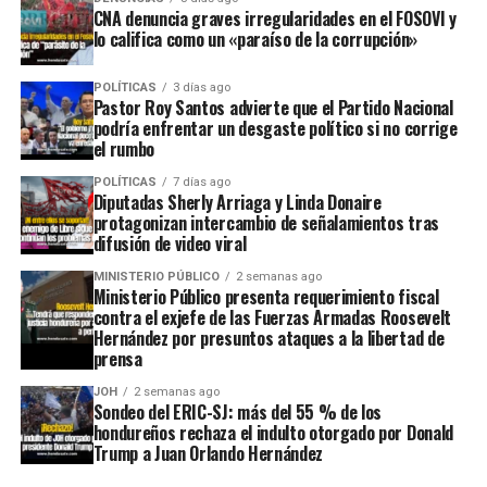
CNA denuncia graves irregularidades en el FOSOVI y
lo califica como un «paraíso de la corrupción»
POLÍTICAS
3 días ago
Pastor Roy Santos advierte que el Partido Nacional
podría enfrentar un desgaste político si no corrige
el rumbo
POLÍTICAS
7 días ago
Diputadas Sherly Arriaga y Linda Donaire
protagonizan intercambio de señalamientos tras
difusión de video viral
MINISTERIO PÚBLICO
2 semanas ago
Ministerio Público presenta requerimiento fiscal
contra el exjefe de las Fuerzas Armadas Roosevelt
Hernández por presuntos ataques a la libertad de
prensa
JOH
2 semanas ago
Sondeo del ERIC-SJ: más del 55 % de los
hondureños rechaza el indulto otorgado por Donald
Trump a Juan Orlando Hernández