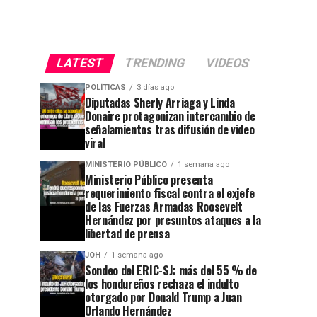
LATEST
TRENDING
VIDEOS
POLÍTICAS
3 días ago
Diputadas Sherly Arriaga y Linda
Donaire protagonizan intercambio de
señalamientos tras difusión de video
viral
MINISTERIO PÚBLICO
1 semana ago
Ministerio Público presenta
requerimiento fiscal contra el exjefe
de las Fuerzas Armadas Roosevelt
Hernández por presuntos ataques a la
libertad de prensa
JOH
1 semana ago
Sondeo del ERIC-SJ: más del 55 % de
los hondureños rechaza el indulto
otorgado por Donald Trump a Juan
Orlando Hernández