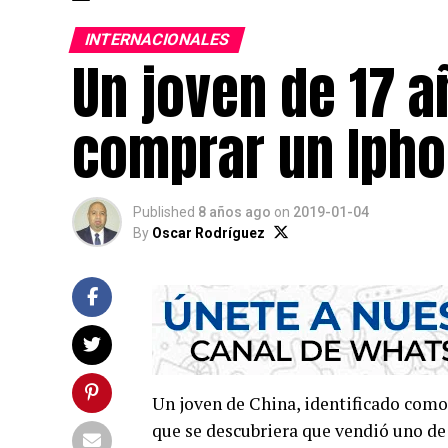
INTERNACIONALES
Un joven de 17 a
comprar un Iph
Published
8 años ago
on
2019-01-04
By
Oscar Rodríguez
Un joven de China, identificado como
que se descubriera que vendió uno de