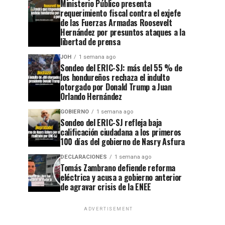
Ministerio Público presenta
requerimiento fiscal contra el exjefe
de las Fuerzas Armadas Roosevelt
Hernández por presuntos ataques a la
libertad de prensa
JOH
1 semana ago
Sondeo del ERIC-SJ: más del 55 % de
los hondureños rechaza el indulto
otorgado por Donald Trump a Juan
Orlando Hernández
GOBIERNO
1 semana ago
Sondeo del ERIC-SJ refleja baja
calificación ciudadana a los primeros
100 días del gobierno de Nasry Asfura
DECLARACIONES
1 semana ago
Tomás Zambrano defiende reforma
eléctrica y acusa a gobierno anterior
de agravar crisis de la ENEE
ADVERTISEMENT