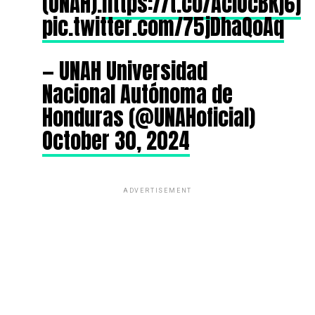
(UNAH).
https://t.co/AciOcBKj6j
pic.twitter.com/75jDhaQoAq
— UNAH Universidad
Nacional Autónoma de
Honduras (@UNAHoficial)
October 30, 2024
ADVERTISEMENT