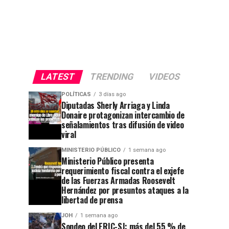
LATEST
TRENDING
VIDEOS
POLÍTICAS
3 días ago
Diputadas Sherly Arriaga y Linda
Donaire protagonizan intercambio de
señalamientos tras difusión de video
viral
MINISTERIO PÚBLICO
1 semana ago
Ministerio Público presenta
requerimiento fiscal contra el exjefe
de las Fuerzas Armadas Roosevelt
Hernández por presuntos ataques a la
libertad de prensa
JOH
1 semana ago
Sondeo del ERIC-SJ: más del 55 % de