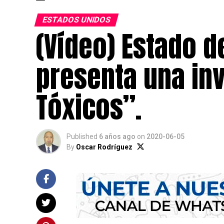
ESTADOS UNIDOS
(Vídeo) Estado de
presenta una in
Tóxicos”.
Published
6 años ago
on
2020-06-05
By
Oscar Rodríguez