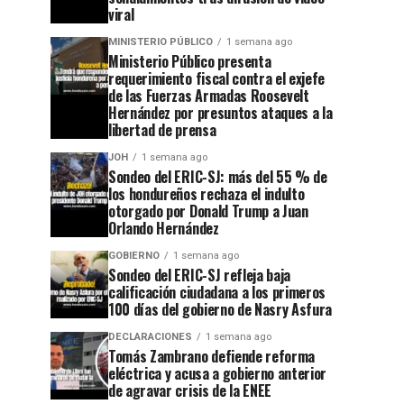
viral
MINISTERIO PÚBLICO
1 semana ago
Ministerio Público presenta
requerimiento fiscal contra el exjefe
de las Fuerzas Armadas Roosevelt
Hernández por presuntos ataques a la
libertad de prensa
JOH
1 semana ago
Sondeo del ERIC-SJ: más del 55 % de
los hondureños rechaza el indulto
otorgado por Donald Trump a Juan
Orlando Hernández
GOBIERNO
1 semana ago
Sondeo del ERIC-SJ refleja baja
calificación ciudadana a los primeros
100 días del gobierno de Nasry Asfura
DECLARACIONES
1 semana ago
Tomás Zambrano defiende reforma
eléctrica y acusa a gobierno anterior
de agravar crisis de la ENEE