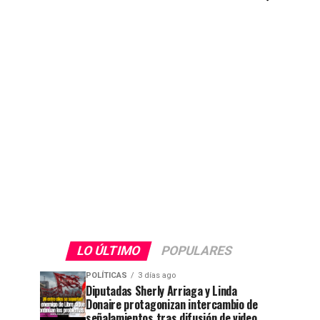
LO ÚLTIMO
POPULARES
POLÍTICAS
3 días ago
Diputadas Sherly Arriaga y Linda
Donaire protagonizan intercambio de
señalamientos tras difusión de video