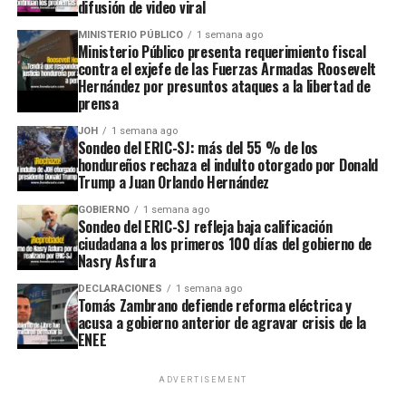
difusión de video viral
MINISTERIO PÚBLICO
1 semana ago
Ministerio Público presenta requerimiento fiscal
contra el exjefe de las Fuerzas Armadas Roosevelt
Hernández por presuntos ataques a la libertad de
prensa
JOH
1 semana ago
Sondeo del ERIC-SJ: más del 55 % de los
hondureños rechaza el indulto otorgado por Donald
Trump a Juan Orlando Hernández
GOBIERNO
1 semana ago
Sondeo del ERIC-SJ refleja baja calificación
ciudadana a los primeros 100 días del gobierno de
Nasry Asfura
DECLARACIONES
1 semana ago
Tomás Zambrano defiende reforma eléctrica y
acusa a gobierno anterior de agravar crisis de la
ENEE
ADVERTISEMENT