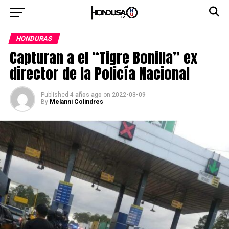
HONDURAS
Capturan a el “Tigre Bonilla” ex
director de la Policía Nacional
Published
4 años ago
on
2022-03-09
By
Melanni Colindres