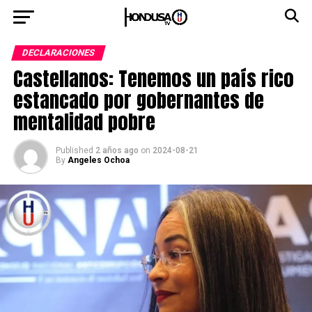
DECLARACIONES
Castellanos: Tenemos un país rico
estancado por gobernantes de
mentalidad pobre
Published
2 años ago
on
2024-08-21
By
Angeles Ochoa