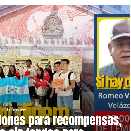
O
11 meses ago
lones para recompensas,