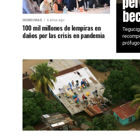
per
bec
HONDURAS
6 años ago
100 mil millones de lempiras en
Tegucig
daños por las crisis en pandemia
recompe
prófugos