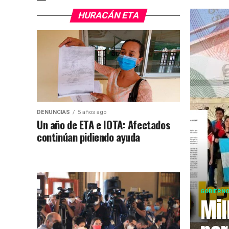
HURACÁN ETA
DENUNCIAS
5 años ago
Un año de ETA e IOTA: Afectados
continúan pidiendo ayuda
GOBIERN
Mil