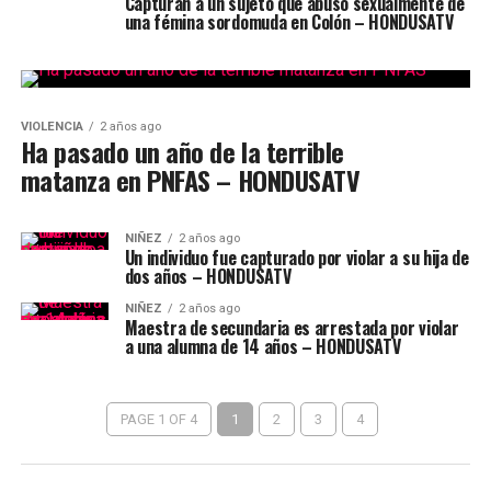
Capturan a un sujeto que abusó sexualmente de
una fémina sordomuda en Colón – HONDUSATV
VIOLENCIA
2 años ago
Ha pasado un año de la terrible
matanza en PNFAS – HONDUSATV
NIÑEZ
2 años ago
Un individuo fue capturado por violar a su hija de
dos años – HONDUSATV
NIÑEZ
2 años ago
Maestra de secundaria es arrestada por violar
a una alumna de 14 años – HONDUSATV
PAGE 1 OF 4
1
2
3
4